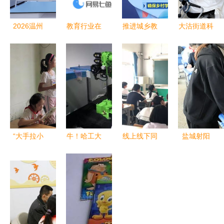
2026温州
教育行业在
推进城乡教
大沽街道科
物理实验室
线客服系统
育一体化，
协开展“走
设备选型指
解决方案
照亮每一个
进智慧工厂
南 五家顶
重塑教育服
孩子的未来
科普引领生
尖制造厂深
务的智慧之
活”工业参
度横评与战
心
观志愿活动
略推荐
“大手拉小
牛！哈工大
线上线下同
盐城射阳
手，烛光筑
机器人集团
步开课，济
课后延时服
梦”——暑
60余款机器
南九中暑期
务，让教育
期支教实践
人亮相世界
课后教育服
更有温度
温暖后宅店
机器人大
务精彩纷呈
村小学
会，教育服