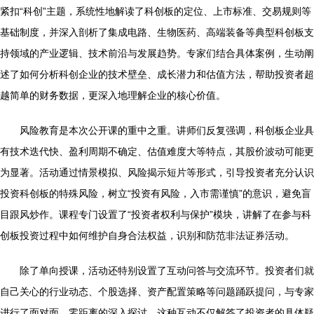
紧扣“科创”主题，系统性地解读了科创板的定位、上市标准、交易规则等
基础制度，并深入剖析了集成电路、生物医药、高端装备等典型科创板支
持领域的产业逻辑、技术前沿与发展趋势。专家们结合具体案例，生动阐
述了如何分析科创企业的技术壁垒、成长潜力和估值方法，帮助投资者超
越简单的财务数据，更深入地理解企业的核心价值。
风险教育是本次公开课的重中之重。讲师们反复强调，科创板企业具
有技术迭代快、盈利周期不确定、估值难度大等特点，其股价波动可能更
为显著。活动通过情景模拟、风险揭示短片等形式，引导投资者充分认识
投资科创板的特殊风险，树立“投资有风险，入市需谨慎”的意识，避免盲
目跟风炒作。课程专门设置了“投资者权利与保护”模块，讲解了在参与科
创板投资过程中如何维护自身合法权益，识别和防范非法证券活动。
除了单向授课，活动还特别设置了互动问答与交流环节。投资者们就
自己关心的行业动态、个股选择、资产配置策略等问题踊跃提问，与专家
进行了面对面、零距离的深入探讨。这种互动不仅解答了投资者的具体疑