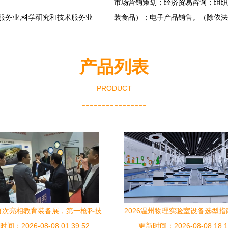
市场营销策划；经济贸易咨询；组织
服务业,科学研究和技术服务业
装食品）；电子产品销售。（除依法
产品列表
PRODUCT
----------------
再次亮相教育装备展，第一枪科技
2026温州物理实验室设备选型指
间：2026-08-08 01:39:52
EO杨志军畅谈教育服务新未来
更新时间：2026-08-08 18:1
尖制造厂深度横评与战略