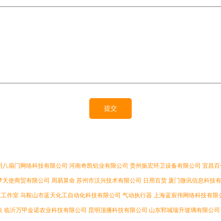
明八扇门网络科技有限公司
河南奇凯铝业有限公司
贵州振宏环卫设备有限公司
宜昌百
梦天使商贸有限公司
周易算命
苏州市汉兴技术有限公司
日用百货
厦门微讯信息科技
技工作室
马鞍山市蓝天化工自动化科技有限公司
气动执行器
上海蓝宸伟网络科技有限
表
临沂万甲金诺农业科技有限公司
昆明顶播科技有限公司
山东郓城瑞升玻璃有限公司