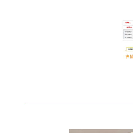
培训
疫
技“