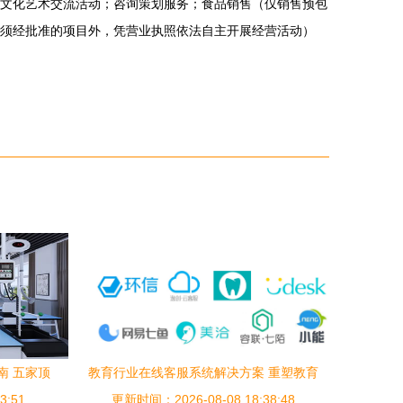
文化艺术交流活动；咨询策划服务；食品销售（仅销售预包
须经批准的项目外，凭营业执照依法自主开展经营活动）
南 五家顶
教育行业在线客服系统解决方案 重塑教育
3:51
推荐
更新时间：2026-08-08 18:38:48
服务的智慧之心