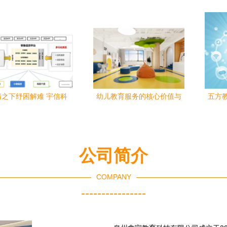
机构,对外提供心理服务
相2020年服贸会，展示教育
化2.
(包括心理咨询
服务新产品
接参
情之下纾困解难 宇信科
幼儿教育服务的核心价值与
五方教
复工贷”精准助力企业经营
实践路径
动教
周转与教育行业恢复
公司简介
COMPANY
----------------